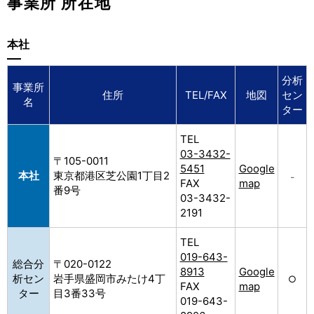
事業所 所在地
本社
分析
事業所
住所
TEL/FAX
地図
セン
名
ター
TEL
03-3432-
〒105-0011
5451
Google
本社
東京都港区芝公園1丁目2
–
FAX
map
番9号
03-3432-
2191
TEL
019-643-
総合分
〒020-0122
8913
Google
析セン
岩手県盛岡市みたけ4丁
○
FAX
map
ター
目3番33号
019-643-