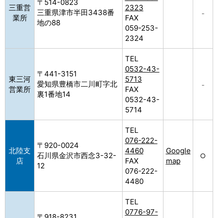
〒514-0823
三重営
2323
三重県津市半田3438番
–
業所
FAX
地の88
059-253-
2324
TEL
0532-43-
〒441-3151
東三河
5713
愛知県豊橋市二川町字北
–
営業所
FAX
裏1番地14
0532-43-
5714
TEL
076-222-
〒920-0024
北陸支
4460
Google
石川県金沢市西念3-32-
○
店
FAX
map
12
076-222-
4480
TEL
0776-97-
〒918-8231