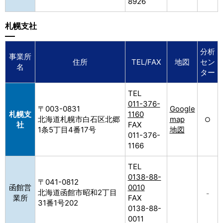
8926
札幌支社
分析
事業所
住所
TEL/FAX
地図
セン
名
ター
TEL
011-376-
〒003-0831
Google
札幌支
1160
北海道札幌市白石区北郷
map
○
社
FAX
1条5丁目4番17号
地図
011-376-
1166
TEL
0138-88-
〒041-0812
函館営
0010
北海道函館市昭和2丁目
–
業所
FAX
31番1号202
0138-88-
0011