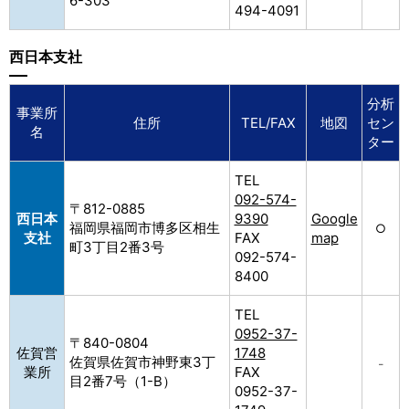
6-303
494-4091
西日本支社
分析
事業所
住所
TEL/FAX
地図
セン
名
ター
TEL
092-574-
〒812-0885
西日本
9390
Google
福岡県福岡市博多区相生
○
支社
FAX
map
町3丁目2番3号
092-574-
8400
TEL
0952-37-
〒840-0804
佐賀営
1748
佐賀県佐賀市神野東3丁
–
業所
FAX
目2番7号（1-B）
0952-37-