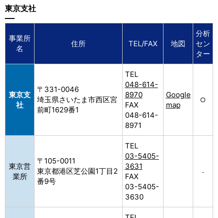
東京支社
分析
事業所
住所
TEL/FAX
地図
セン
名
ター
TEL
048-614-
〒331-0046
東京支
8970
Google
埼玉県さいたま市西区宮
○
社
FAX
map
前町1629番1
048-614-
8971
TEL
03-5405-
〒105-0011
東京営
3631
東京都港区芝公園1丁目2
–
業所
FAX
番9号
03-5405-
3630
TEL