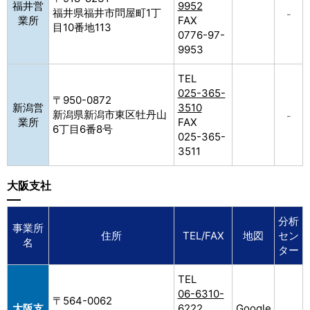
福井営
9952
福井県福井市問屋町1丁
–
業所
FAX
目10番地113
0776-97-
9953
TEL
025-365-
〒950-0872
新潟営
3510
新潟県新潟市東区牡丹山
–
業所
FAX
6丁目6番8号
025-365-
3511
大阪支社
分析
事業所
住所
TEL/FAX
地図
セン
名
ター
TEL
06-6310-
〒564-0062
大阪支
6222
Google