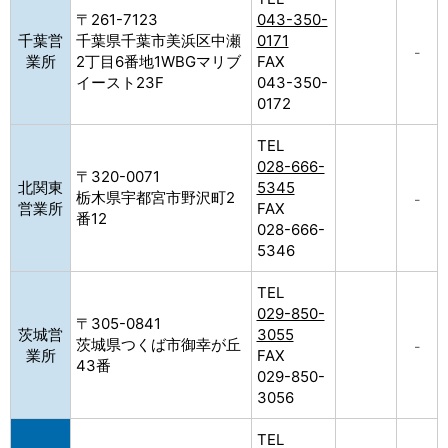
〒261-7123
043-350-
千葉営
千葉県千葉市美浜区中瀬
0171
–
業所
2丁目6番地1WBGマリブ
FAX
イースト23F
043-350-
0172
TEL
028-666-
〒320-0071
北関東
5345
栃木県宇都宮市野沢町2
–
営業所
FAX
番12
028-666-
5346
TEL
029-850-
〒305-0841
茨城営
3055
茨城県つくば市御幸が丘
–
業所
FAX
43番
029-850-
3056
TEL