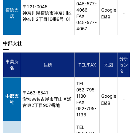
045-577-
〒221-0045
横浜支
4066
Google
神奈川県横浜市神奈川区
–
店
FAX
map
神奈川2丁目16番9号101
045-577-
4067
中部支社
分析
事業所
住所
TEL/FAX
地図
セン
名
ター
TEL
052-795-
〒463-8541
中部支
1180
Google
愛知県名古屋市守山区瀬
–
社
FAX
map
古東2丁目907番地
052-795-
1138
TEL