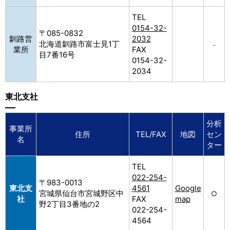
TEL
0154-32-
〒085-0832
釧路営
2032
北海道釧路市富士見1丁
–
業所
FAX
目7番16号
0154-32-
2034
東北支社
分析
事業所
住所
TEL/FAX
地図
セン
名
ター
TEL
022-254-
〒983-0013
東北支
4561
Google
宮城県仙台市宮城野区中
○
社
FAX
map
野2丁目3番地の2
022-254-
4564