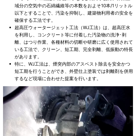
域分の空気中の⽯綿繊維等の本数をおよそ10本/1リットル
以下とすることで、汚染を抑制し、建築物利用者の安全を
確保する工法です。
超高圧ウォータージェット工法（WJ工法）は、超高圧水
を利用し、コンクリート等に付着した汚染物の洗浄･剥
離、はつり作業、各種材料の切断や研磨に広く使用されて
いる工法で、クリーン、短工期、完全剥離、低振動の特長
があります。
特に、WJ工法は、煙突内部のアスベスト除去を安全かつ
短工期を行うことができ、外壁仕上塗装では剥離剤を併用
するなど現場に合わせた提案を行います。