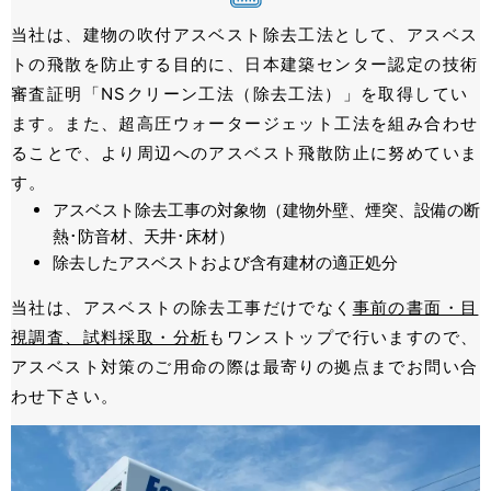
当社は、建物の吹付アスベスト除去工法として、アスベス
トの⾶散を防⽌する目的に、⽇本建築センター認定の技術
審査証明「NSクリーン⼯法（除去⼯法）」を取得してい
ます。また、超⾼圧ウォータージェット⼯法を組み合わせ
ることで、より周辺へのアスベスト飛散防止に努めていま
す。
アスベスト除去工事の対象物（建物外壁、煙突、設備の断
熱･防音材、天井･床材）
除去したアスベストおよび含有建材の適正処分
当社は、アスベストの除去工事だけでなく
事前の書面・目
視調査、試料採取・分析
もワンストップで行いますので、
アスベスト対策のご⽤命の際は最寄りの拠点までお問い合
わせ下さい。