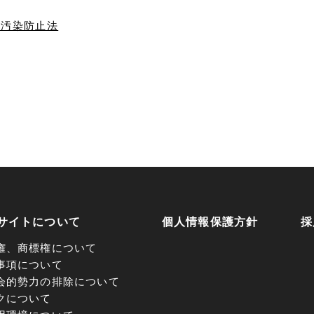
気汚染防⽌法
サイトについて
個人情報保護方針
採
権、商標権について
事項について
会的勢力の排除について
クについて