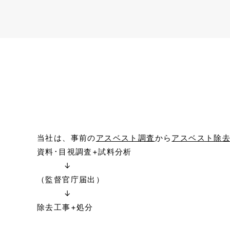
当社は、事前の
アスベスト調査
から
アスベスト除
資料･目視調査+試料分析
↓
（監督官庁届出）
↓
除去⼯事+処分