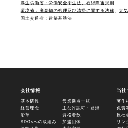
厚⽣労働省：労働安全衛⽣法、⽯綿障害規則
環境省：廃棄物の処理及び清掃に関する法律
、
⼤
国⼟交通省：建築基準法
会社情報
当社
基本情報
営業拠点一覧
著作
経営理念
主な許認可・登録
免責
沿革
資格者数
反社
SDGsへの取組み
加盟団体
リン