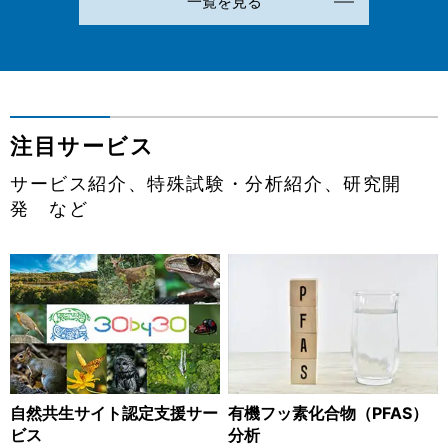
一覧を見る
第1回アスベスト分析ラウンドロビンテストに、当社の４つ
の分析センターが合格しました。
2026/03/03
役員人事についてのお知らせ
注目サービス
2026/03/03
サービス紹介、特殊試験・分析紹介、研究開
決算公告を掲載いたしました。
発 など
2025/12/19
2027年新卒向けオープン・カンパニーを開催します。
2025/11/05
第32回社内技術発表会を開催しました！
自然共生サイト認定支援サー
有機フッ素化合物（PFAS）
ビス
分析