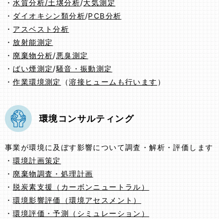
・
水質分析/
土壌分析
/
大気測定
・
ダイオキシン類分析
/
PCB分析
・
アスベスト分析
・
放射能測定
・
廃棄物分析
/
悪臭測定
・
ばい煙測定
/
騒音・振動測定
・
作業環境測定
（
溶接ヒュームも行います
）
環境コンサルティング
事業が環境に及ぼす影響について調査・解析・評価します
・
環境計画策定
・
廃棄物調査・処理計画
・
脱炭素支援（カーボンニュートラル）
・
環境影響評価（環境アセスメント）
・
環境評価・予測（シミュレーション）