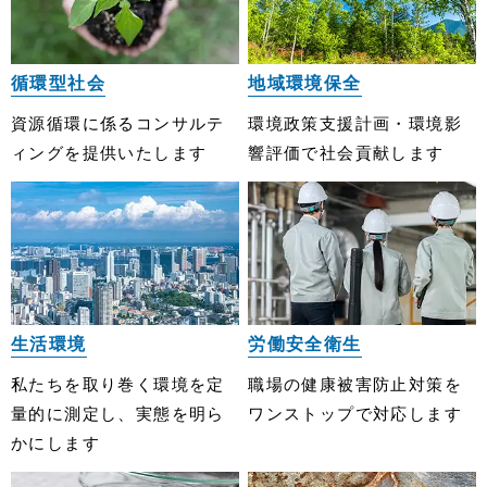
循環型社会
地域環境保全
資源循環に係るコンサルテ
環境政策⽀援計画・環境影
ィングを提供いたします
響評価で社会貢献します
生活環境
労働安全衛生
私たちを取り巻く環境を定
職場の健康被害防⽌対策を
量的に測定し、実態を明ら
ワンストップで対応します
かにします