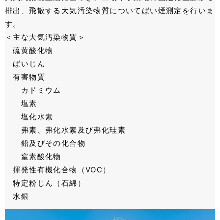
排出、飛散する大気汚染物質についてばい煙測定を行いま
す。
＜主な大気汚染物質＞
硫黄酸化物
ばいじん
有害物質
カドミウム
塩素
塩化水素
弗素、弗化水素及び弗化珪素
鉛及びその化合物
窒素酸化物
揮発性有機化合物（VOC）
特定粉じん（石綿）
水銀