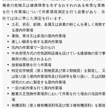
働者の危険又は健康障害を生ずるおそれのある有害な業務
を行う作業場について作業環境測定を行う必要があり、当
社では法に準じた測定を行います。
土石、岩石、鉱物、金属又は炭素の粉じんを著しく発散す
る屋内作業場
暑熱、寒冷又は多湿の屋内作業場
著しい騒音を発する屋内作業場
坑内の作業場で一定のもの
中央管理方式の空気調和設備を設けている建築物の室で事
務所の用に供されるもの
放射線業務を行う作業場
特定化学物質（第１類物質及び第２類物質）を製造し、又
は取り扱う屋内作業場等及び石綿等を取り扱い、又は試験
研究のために製造する屋内作業場
一定の鉛作業を行う屋内作業場
酸素欠乏危険作業場所において作業を行う場合の当該作業
場
有機溶剤（第１種有機溶剤等及び第２種有機溶剤）を製造