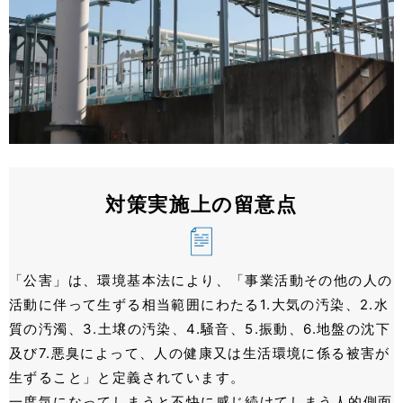
対策実施上の留意点
「公害」は、環境基本法により、「事業活動その他の⼈の
活動に伴って⽣ずる相当範囲にわたる1.⼤気の汚染、2.⽔
質の汚濁、3.⼟壌の汚染、4.騒⾳、5.振動、6.地盤の沈下
及び7.悪臭によって、⼈の健康⼜は⽣活環境に係る被害が
⽣ずること」と定義されています。
⼀度気になってしまうと不快に感じ続けてしまう⼈的側⾯