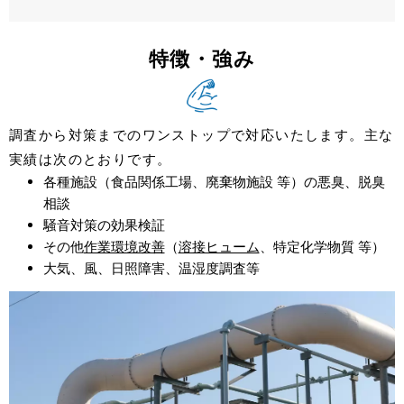
特徴・強み
調査から対策までのワンストップで対応いたします。主な
実績は次のとおりです。
各種施設（⾷品関係⼯場、廃棄物施設 等）の悪臭、脱臭
相談
騒⾳対策の効果検証
その他
作業環境改善
（
溶接ヒューム
、特定化学物質 等）
⼤気、⾵、⽇照障害、温湿度調査等