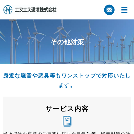
その他対策
⾝近な騒⾳や悪臭等もワンストップで対応いたし
ます。
サービス内容
当社ではお客様のご要望に応じた
臭気対策
、
騒⾳対策の計