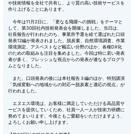
や技術情報を全社で共有し、より質の高い技術サービスを
作り上げることにあります。
今年は11月2日に、「更なる飛躍への挑戦」をテーマと
して、第30回社内技術発表会を開催しました。当日は、
社長報告が行われたのち、事業所予選を経て選ばれた口頭
発表12編が発表されました。脱炭素、自然環境調査、作業
環境測定、アスベストなど幅広い分野のほか、各種DX化
のための取組みも注目を集めました。今回は特に若い発表
者が多く、フレッシュな視点からの発表が連なるプログラ
ムとなりました。
また、口頭発表の後には本社報告３編のほか、特別講演
「気候変動への地域からの対応〜脱炭素と適応の視点」が
行われました。
エヌエス環境は、お客様に満足していただける高品質サ
ービスを提供していくため、社員一人一人が技術力研鑽に
努めてまいります。今後ともご愛顧をいただけますよう、
よろしくお願い申し上げます。