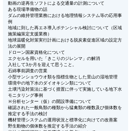
動画の逆再生ソフトによる交通量の計測について
ある現場準備物の話
ダムの維持管理業務における地理情報システム等の応用事
例
地域に則した再エネ導入ポテンシャル検討について（区域
施策編策定支援業務）
地球温暖化対策実行計画における脱炭素促進区域の設定方
法の展開
ドローン国家資格化について
エクセルを用いた「きこりのジレンマ」の解消
入社して3か月を迎えて思うこと。
石綿事前調査の営業
小型サンショウウオ類を指標生物とした里山の湿地管理
環境中の地下水のダイオキシン類について
土壌汚染対策法に基づく措置に伴って実施している地下水
モニタリング事例
Ｈ分析センター（仮）の開設準備について
確認された一般鳥類の種類から猛禽類の種数及び個体数を
推定する手法の検討
機材管理システムの運用状況と標準化に向けての改善案
野生動物の個体数を推定する手法の紹介