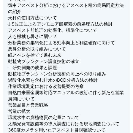
気中アスベスト分析におけるアスベスト種の簡易同定方法
の紹介
天秤の使用方法について
JIS改正によるアンモニア態窒素の前処理方法の検討
アスベスト前処理の効率化、標準化について
人も機械も暑さに弱い？
分析業務の集約化による効率向上と利益確保に向けて
悪臭分析の取り組みについて
紙とペンを捨てて進む未来
動植物プランクトン調査技術の確立
－研究開発の成果と課題－
動植物プランクトン分析技術の向上への取り組み
過酸化水素を含む排水のBOD分析方法の検討
作業環境測定における改善提案の考察
自然由来重金属等対応マニュアルの改訂に伴う新たな営業
展開について
営業品目と営業戦略
営業の拡大
環境水中の腐植物質の定量について
太陽光発電設備等の導入調査における現地調査について
360度カメラを用いたアスベスト目視確認ついて