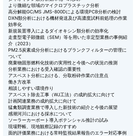
より微細な領域のマイクロプラスチック分析
高分解能GC/MS JMS-800Dによる環境PCB分析の検討
DXN類分析における機材発送及び高濃度試料前処理の作業
効率化
新規装置導入によるダイオキシン類分析の効率化
走査型電子顕微鏡（SEM）等を用いた非定型業務の事例紹
介（2023）
PM2.5炭素成分分析におけるブランクフィルターの管理に
ついて
廃棄物固形燃料化技術の実用性と今後への状況の推測
分析業務における受入確認の重要性
アスベスト分析における、分取粉砕作業の注意点
働き方改革
相談しやすい環境作り
アスベスト除去工事（WJ工法）の成約拡大に向けて
計画関連業務の成約拡大に向けて
猛禽類調査業務で導入した新技術の紹介と今後の展望
感潮河川における採水について
ソーラーカーポート導入ポテンシャル推計の試み
現場野帳、現地観察記録のすすめ
面的評価業務における常時監視結果報告のエラー対応事例