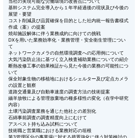
当社の実現可能な労働環境の改善点について
基幹システム完全導入から１年半経過後の現状及び今後の
展望・要望
コスト削減及び品質確保を目的とした社内統一報告書様式
作成（案）の提案
焼却施設解体に伴う業務成約に向けての挑戦
DXを用いた業務効率化・業務管理・安全衛生管理につい
て
ネットワークカメラの自然環境調査への応用例について
大気汚染防止法に基づく立入検査補助業務についての紹介
断熱改修工事の効果検証から見た今後の業務の可能性につ
いて
保全対象生物の移植地におけるシェルター及び定点カメラ
の設置と観察
道路交通量及び自動車速度の調査方法の技術提案
緬羊放牧による管理放棄地の種多様性の変化（在学中研究
内容）
土壌汚染調査業務を通じた他社との差別化
石綿事前調査の調査精度向上にむけて
アスベスト持ち込み試料について
技術職と営業職における業務対応の垣根
第3管理区分の事業場に対する措置強化に伴う対策検討の