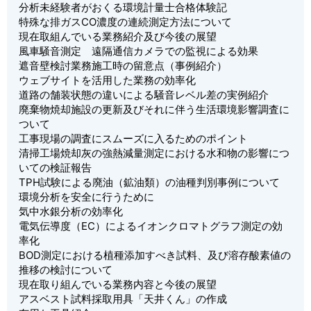
分析未経験者がおくる環境計量士合格体験記
特殊な排ガスCO濃度の連続測定方法について
現在取組んでいる業務紹介及び今後の展望
風車騒音測定 遠隔通信カメラでの監視による効果
遮音壁検討業務施工時の留意点（事例紹介）
ウェブサイトを活用した業務の効率化
道路の舗装状態の違いによる騒音レベル差の実例紹介
廃棄物焼却施設の更新及びそれに伴う生活環境影響調査に
ついて
工事現場の調査にスムーズに入るためのポイント
清掃工場焼却灰の強熱減量測定における水和物の影響につ
いての検証報告
TPH試験による廃油（鉱油類）の油種判別事例について
環境分析を安全に行うために
気中水銀分析の効率化
電気伝導度（EC）によるイオンクロマトグラフ測定の効
率化
BOD測定における植種添加すべき試料、及び溶存酸素値の
推移の検討について
現在取り組んでいる業務内容と今後の展望
アスベスト試料採取用具「天井くん」の作成