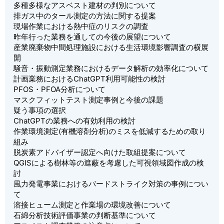
多種多様なアスベスト建材の判別について
排ガス中のタール測定の方法に関する提案
現場作業における熱中症のリスクの調査
昨年行った業務を通しての今後の展望について
産業廃棄物中間処理施設における生活環境影響調査の横展
開
騒音・振動測定業務におけるデータ解析の効率化について
計画業務におけるChatGPT利用可能性の検討
PFOS・PFOA分析について
マスクフィットテスト測定事例と今後の課題
疑う事項の選択
ChatGPTの業務への有効利用の検討
作業環境測定(有機溶剤分析)のミスを低減するための取り
組み
脱炭素アドバイザー認定へ向けた取組提案について
QGISによる樹林等の遮蔽を考慮した可視領域図作成の検
討
風力発電事業におけるバードストライク対策の事例につい
て
溶接ヒューム測定と作業場の環境改善について
石綿分析技術評価事業の判断基準について