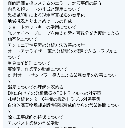
面的評価支援システムのエラー、対応事例の紹介
内業依頼シートの作成と運用について
黒板風印刷による現場写真撮影の効率化
地域概況とりまとめツールの作成
ショートカットキーの活用について
光ファイバープローブを備えた紫外可視分光光度計による
効率化について
アンモニア性窒素の分析方法改善の検討
オートアナライザー(流れ分析計)の想定できるトラブルに
ついて
重金属前処理について
実験室、作業室の動線について
pH計オートサンプラー導入による業務効率の改善につい
て
濁度についての理解を深める
DXに向けての分析機器やPCトラブルへの対応策
札幌分析センター6年間の機器トラブル対処事例
自治体廃棄物焼却施設性能試験成約からの営業展開につい
て
除去工事成約の確保について
アスベスト業務の営業活動