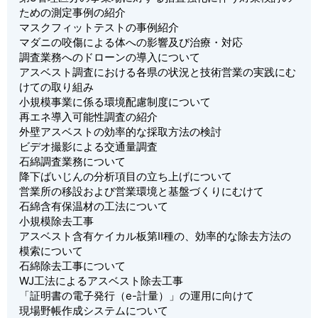
ための測定事例の紹介
マスクフィットテストの事例紹介
マダニの咬傷による体への影響及び治療・対応
調査業務へのドローンの導入について
アスベスト調査における各県の状況と技術営業の実践にむ
けての取り組み
小規模事業に係る環境配慮制度について
再エネ導入可能性調査の紹介
外壁アスベストの効率的な採取方法の検討
ビデオ撮影による交通量調査
石綿調査業務について
降下ばいじんの分析項目の立ち上げについて
営業所の移設および営業環境と基盤づくりにむけて
石綿含有保温材の工法について
小規模除去工事
アスベスト含有ケイカル板第Ⅱ種の、効率的な除去方法の
模索について
石綿除去工事について
WJ工法によるアスベスト除去工事
「証明書の電子発行（e-計量）」の運用に向けて
現場野帳作成システムについて