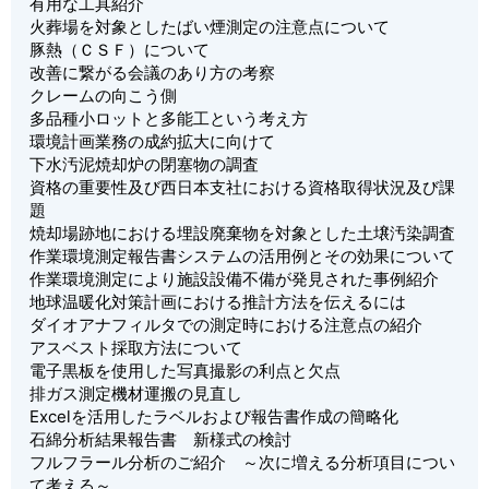
有用な工具紹介
火葬場を対象としたばい煙測定の注意点について
豚熱（ＣＳＦ）について
改善に繋がる会議のあり方の考察
クレームの向こう側
多品種小ロットと多能工という考え方
環境計画業務の成約拡大に向けて
下水汚泥焼却炉の閉塞物の調査
資格の重要性及び西日本支社における資格取得状況及び課
題
焼却場跡地における埋設廃棄物を対象とした土壌汚染調査
作業環境測定報告書システムの活用例とその効果について
作業環境測定により施設設備不備が発見された事例紹介
地球温暖化対策計画における推計方法を伝えるには
ダイオアナフィルタでの測定時における注意点の紹介
アスベスト採取方法について
電子黒板を使用した写真撮影の利点と欠点
排ガス測定機材運搬の見直し
Excelを活用したラベルおよび報告書作成の簡略化
石綿分析結果報告書 新様式の検討
フルフラール分析のご紹介 ～次に増える分析項目につい
て考える～