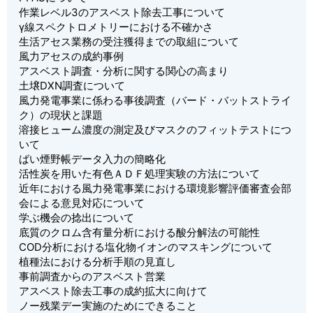
作業レベル3のアスベスト除去工事について
γ線スペクトロメトリーにおける不確かさ
生活アセス業務の受注獲得までの取組について
風力アセスの成約事例
アスベスト調査・分析に関する関心の高まり
土壌DXN調査について
風力発電事業に係わる事後調査（バード・バットストライ
ク）の現状と課題
溶接ヒューム濃度の測定及びマスクのフィットテストにつ
いて
ばい煙野帳データ入力の簡略化
活性炭を用いた有色ＡＤＦ処理実験の方法について
近年における風力発電事業における環境影響評価審査会部
会による意見対応について
学ぶ機会の捻出について
底質のクロム含有量分析における酸分解法の可能性
COD分析における塩化物イオンのマスキングについて
植種法における分析手順の見直し
事前調査からのアスベスト営業
アスベスト除去工事の成約拡大に向けて
ノー残業デー実施のためにできること