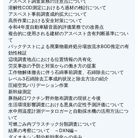
アスベスト調査業務の注意点について
溶解性COD測定におけるろ過材の検討について
アスベスト事前調査成約拡大について
高所作業における安全対策について
令和4年度自動車騒音面的評価業務での改善点
複合的に使用される建材のアスベスト含有判断基準につい
て
パックテストによる廃棄物最終処分場放流水BOD推定の有
効性検証
辺境調査地点における位置情報の共有化
労災事故の予防と対策からの働き方の提案
工作物解体撤去に伴う石綿事前調査、石綿除去について
レベル3石綿除去工事成約状況と除去方法の紹介
圧縮空気バリデーション作業
新幹線測定
豚熱経口ワクチン野外散布調査の現状と今後
生活環境影響調査における悪臭の定性予測評価について
水中用温度計測データロガーと自動採水機の活用方法につ
いて
可燃ごみ内プラスチック分類調査について
結果の考察について ～DXN編～
ダイオキシン類分析効率化への歩み