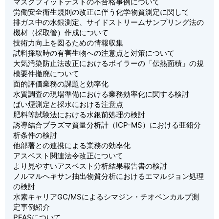
マスクフィットテストの不合格事例について
労働安全衛生規則の改正に伴う化学物質測定に関して
排ガス中の水銀測定、サイドストリームサンプリング法の
機材（採取管）作成について
技術力向上を図るための情報収集
試料採取時の有害生物への注意点と対策について
大気汚染防止法改正におけるボイラーの「伝熱面積」の規
模要件撤廃について
面的評価業務の課題と効率化
水質調査の現場準備における業務効率化に関する検討
ばい煙測定と採水における注意点
肥料等試験法における水銀前処理の検討
誘導結合プラズマ質量分析計（ICP-MS）における亜鉛分
析条件の検討
他部署との連携による業務の効率化
アスベスト関連法令改正について
より見やすいアスベスト分析結果報告書の検討
ノルマルヘキサン抽出物質分析におけるエマルジョン処理
の検討
水素キャリアGC/MSによるシマジン・チオベンカルブ測
定事例紹介
PFASについて