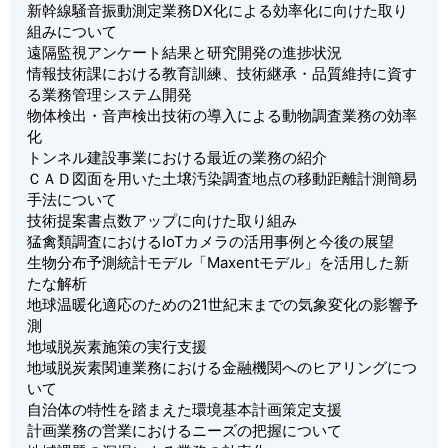
新幹線騒音振動測定業務DX化による効率化に向けた取り
組みについて
遠隔監視アンケート結果と研究開発の進捗状況
情報技術課における教育訓練、技術継承・品質維持に資す
る業務管理システム開発
物体検出・音声検出技術の導入による動物調査業務の効率
化
トンネル建設事業における最近の業務の紹介
ＣＡＤ図面を用いた土壌汚染調査地点の移動距離計測簡易
手法について
技術提案書点数アップに向けた取り組み
猛禽類調査におけるIoTカメラの活用事例と今後の展望
生物分布予測統計モデル「Maxentモデル」を活用した新
たな解析
地球温暖化適応のための21世紀末までの気象変化の影響予
測
地域脱炭素施策の実行支援
地域脱炭素関連業務における金融機関へのヒアリングにつ
いて
自治体の特性を踏まえた環境基本計画策定支援
計画業務の営業におけるニーズの把握について