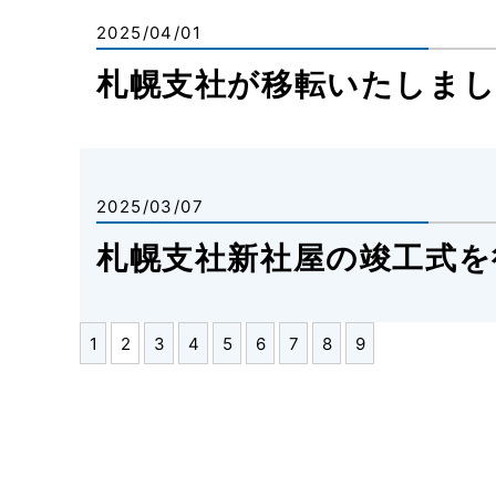
2025/04/01
札幌支社が移転いたしま
2025/03/07
札幌支社新社屋の竣工式を
1
2
3
4
5
6
7
8
9