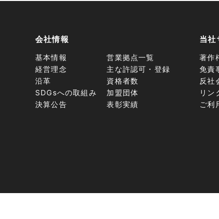
会社情報
当社
基本情報
営業拠点一覧
著作
経営理念
主な許認可・登録
免責
沿革
資格者数
反社
SDGsへの取組み
加盟団体
リン
決算公告
表彰実績
ご利